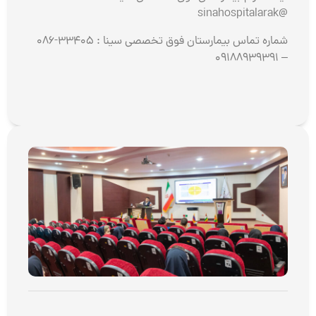
@sinahospitalarak
شماره تماس بیمارستان فوق تخصصی سینا : 33405-086
– 09188939391
کلا
آمو
BRN
2026
توض
بیشت