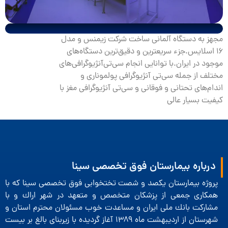
مجهز به دستگاه آلمانی ساخت شرکت زیمنس و مدل
16 اسلایس.جزء سریعترین و دقیق‌ترین دستگاه‌های
موجود در ایران.با توانایی انجام سی‌تی‌آنژیوگرافی‌های
مختلف از جمله سی‌تی آنژیوگرافی پولموناری و
اندام‌های تحتانی و فوقانی و سی‌تی آنژیوگرافی مغز با
کیفیت بسیار عالی
درباره بیمارستان فوق تخصصی سینا
پروژه بیمارستان یكصد و شصت تختخوابی فوق تخصصی سینا كه با
همكاری جمعی از پزشكان متخصص و متعهد در شهر اراك و با
مشاركت بانك ملی ایران و مساعدت خوب مسئولان محترم استان و
شهرستان از اردیبهشت ماه 1389 آغاز گردیده با زیربنای بالغ بر بیست