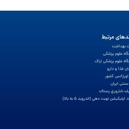
دهای مرتبط
ت بهداشت
گاه علوم پزشکی
گاه علوم پزشکی اراک
ان غذا و دارو
 اورژانس کشور
نتی ایران
يك ناباروري رستاك
 اپليكيشن نوبت دهي (اندرويد 5 به بالا)