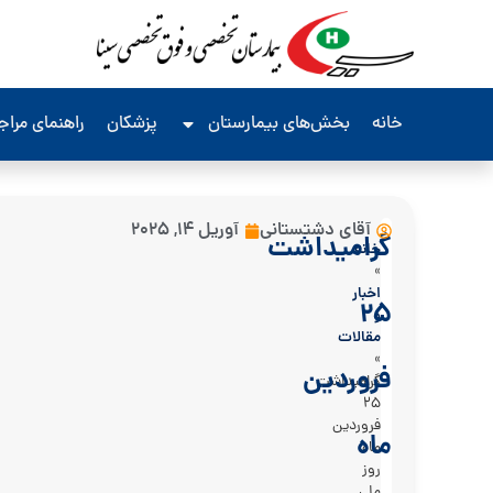
خانه
بخش‌های بیمارستان
پزشکان
راهنمای مرا
آقای دشتستانی
آوریل 14, 2025
گرامیداشت
خانه
»
اخبار
25
و
مقالات
»
فروردین
گرامیداشت
25
فروردین
ماه
ماه
روز
ملی