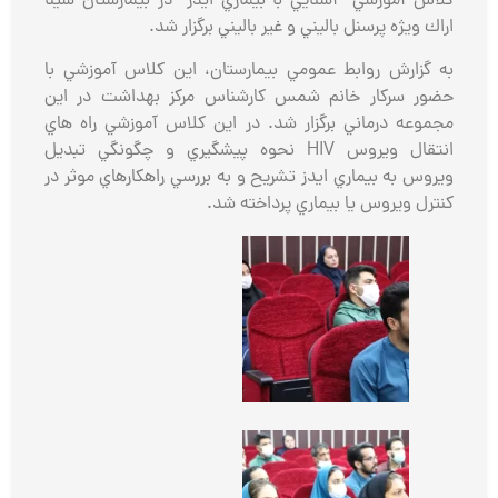
كلاس آموزشي “آشنايي با بيماري ايدز” در بيمارستان سينا
اراك ويژه پرسنل باليني و غير باليني برگزار شد.
به گزارش روابط عمومي بيمارستان، اين كلاس آموزشي با
حضور سركار خانم شمس كارشناس مركز بهداشت در اين
مجموعه درماني برگزار شد. در اين كلاس آموزشي راه هاي
انتقال ويروس
HIV
نحوه پيشگيري و چگونگي تبديل
ويروس به بيماري ايدز تشريح و به بررسي راهكارهاي موثر در
كنترل ويروس يا بيماري پرداخته شد.