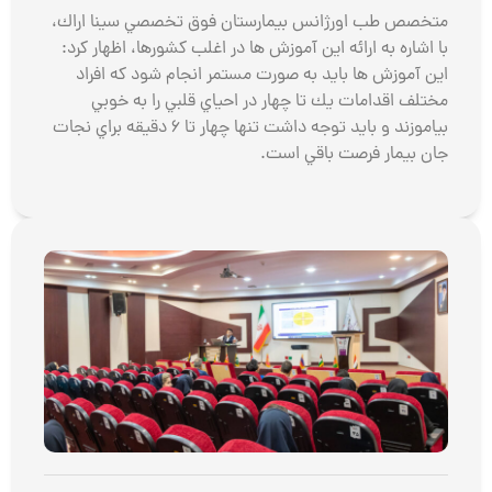
متخصص طب اورژانس بيمارستان فوق تخصصي سينا اراك،
با اشاره به ارائه اين آموزش ها در اغلب كشورها، اظهار كرد:
اين آموزش ها بايد به صورت مستمر انجام شود كه افراد
مختلف اقدامات يك تا چهار در احياي قلبي را به خوبي
بياموزند و بايد توجه داشت تنها چهار تا 6 دقيقه براي نجات
جان بيمار فرصت باقي است.
کلا
آمو
BRN
2026
توض
بیشت