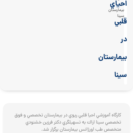
احياي
در
بيمارستان
سينا
قلبي
در
بيمارستان
سينا
كارگاه آموزشي احيا قلبي ريوي در بيمارستان تخصصي و فوق
تخصصي سينا اراك به تسهيلگري دكتر فرزين خشنودي
متخصص طب اورژانس بيمارستان برگزار شد.