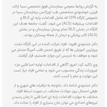
به گزارش روابط عمومي بيمارستان فوق تخصصي سينا اراك،
فرزين خوشنودي متخصص طب اورژانس بيمارستان سينا در
خصوص كارگاه
CPR
كه شامل اقدامات پايه اي
BLS
و
اقدامات پيشرفته (
ALS
) مي شود، گفت: جامعه هدف اين
كارگاه در بخش
BLS
تمام پرسنل بيمارستان و در بخش
(
ALS
) كادر پزشكي و درمان از جمله پرستاران بودند.
دكتر خشنودي افزود: افراد شركت كننده در اين كارگاه تحت
بروزترين آموزش ها كه از طريق انجمن قلب آمريكا منتشر مي
شود و موظف به تدريس اين موارد هستيم، قرار گرفتند.
وي تاكيد كرد: امروز آگاهي از اقدامات اوليه احيا قلبي جزء
ضروريات زندگي محسوب مي شود و تمامي افراد نياز است
اين مهارت و علم را كسب كنند.
دكتر خشنودي ادامه داد: باتوجه به ترافيك هاي شهري و از
طرفي احتمال بروز حوادث مختلف، در صورت تسلط افراد
مختلف به مهارت اقدامات پايه اي احيا قلبي تا زمان رسيدن
نيروهاي امدادي مي توان جان بسياري از افراد را نجات داد.