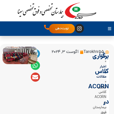
نوبت‌دهی
Tarokh755
آگوست 3, 2024
برگزاری
خانه
»
اخبار
کلاس
و
مقالات
»
ACORN
برگزاری
کلاس
ACORN
در
در
بیمارستان
فوق