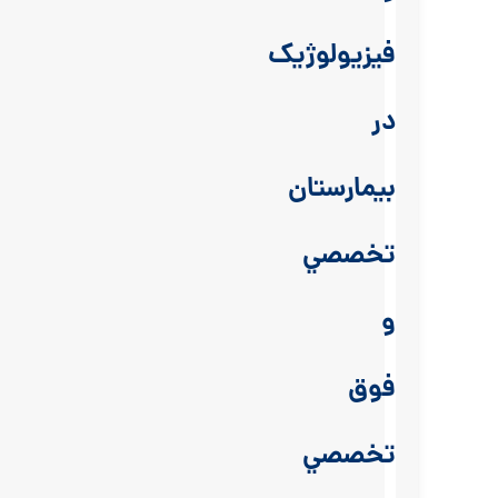
فیزیولوژیک
در
بيمارستان
تخصصي
و
فوق
تخصصي