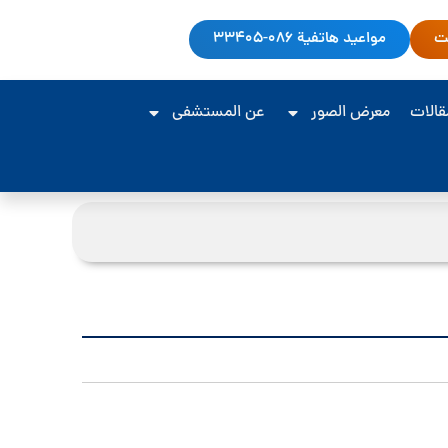
نت
مواعيد هاتفية 086-33405
مقالات
معرض الصور
عن المستشفى